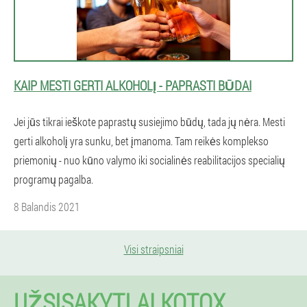
KAIP MESTI GERTI ALKOHOLĮ - PAPRASTI BŪDAI
Jei jūs tikrai ieškote paprastų susiejimo būdų, tada jų nėra. Mesti
gerti alkoholį yra sunku, bet įmanoma. Tam reikės komplekso
priemonių - nuo kūno valymo iki socialinės reabilitacijos specialių
programų pagalba.
8 Balandis 2021
Visi straipsniai
UŽSISAKYTI ALKOTOX