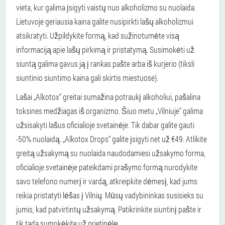
vieta, kur galima įsigyti vaistų nuo alkoholizmo su nuolaida.
Lietuvoje geriausia kaina galite nusipirkti lašų alkoholizmui
atsikratyti. Užpildykite formą, kad sužinotumėte visą
informaciją apie lašų pirkimą ir pristatymą. Susimokėti už
siuntą galima gavus ją į rankas pašte arba iš kurjerio (tiksli
siuntinio siuntimo kaina gali skirtis miestuose).
Lašai „Alkotox“ greitai sumažina potraukį alkoholiui, pašalina
toksines medžiagas iš organizmo. Šiuo metu „Vilniuje“ galima
užsisakyti lašus oficialioje svetainėje. Tik dabar galite gauti
-50% nuolaidą. „Alkotox Drops“ galite įsigyti net už €49. Atlikite
greitą užsakymą su nuolaida naudodamiesi užsakymo forma,
oficialioje svetainėje pateikdami prašymo formą nurodykite
savo telefono numerį ir vardą, atkreipkite dėmesį, kad jums
reikia pristatyti lėšas į Vilnių. Mūsų vadybininkas susisieks su
jumis, kad patvirtintų užsakymą. Patikrinkite siuntinį pašte ir
tik tada sumokėkite už grietinėlę.