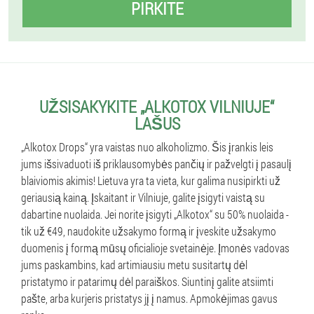
PIRKITE
UŽSISAKYKITE „ALKOTOX VILNIUJE“
LAŠUS
„Alkotox Drops“ yra vaistas nuo alkoholizmo. Šis įrankis leis
jums išsivaduoti iš priklausomybės pančių ir pažvelgti į pasaulį
blaiviomis akimis! Lietuva yra ta vieta, kur galima nusipirkti už
geriausią kainą. Įskaitant ir Vilniuje, galite įsigyti vaistą su
dabartine nuolaida. Jei norite įsigyti „Alkotox“ su 50% nuolaida -
tik už €49, naudokite užsakymo formą ir įveskite užsakymo
duomenis į formą mūsų oficialioje svetainėje. Įmonės vadovas
jums paskambins, kad artimiausiu metu susitartų dėl
pristatymo ir patarimų dėl paraiškos. Siuntinį galite atsiimti
pašte, arba kurjeris pristatys jį į namus. Apmokėjimas gavus