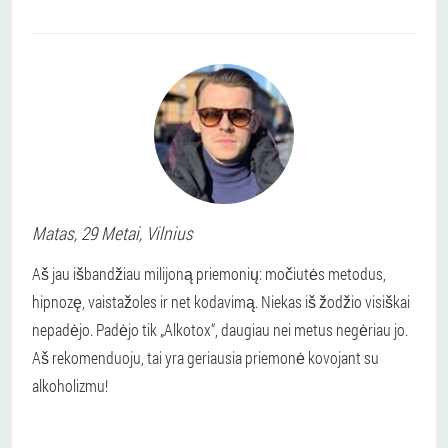
Matas
, 29 Metai,
Vilnius
Aš jau išbandžiau milijoną priemonių: močiutės metodus,
hipnozę, vaistažoles ir net kodavimą. Niekas iš žodžio visiškai
nepadėjo. Padėjo tik „Alkotox“, daugiau nei metus negėriau jo.
Aš rekomenduoju, tai yra geriausia priemonė kovojant su
alkoholizmu!