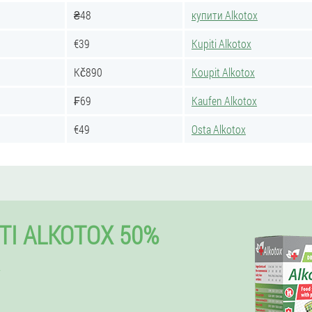
₴48
купити Alkotox
€39
Kupiti Alkotox
Kč890
Koupit Alkotox
₣69
Kaufen Alkotox
€49
Osta Alkotox
TI ALKOTOX 50%