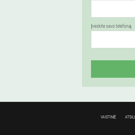
Įveskite savo telefoną
VAISTINĖ
ATSIL