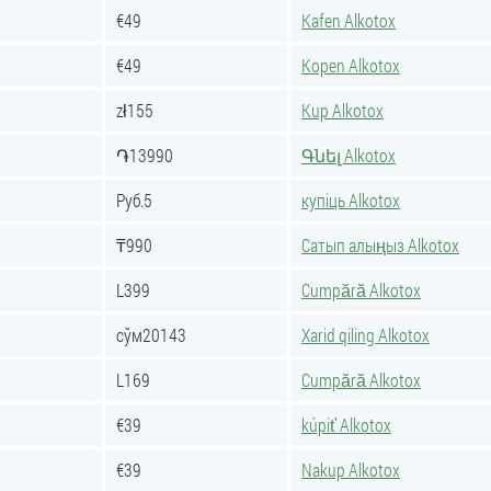
€49
Kafen Alkotox
€49
Kopen Alkotox
zł155
Kup Alkotox
֏13990
Գնել Alkotox
Руб.5
купіць Alkotox
₸990
Сатып алыңыз Alkotox
L399
Cumpără Alkotox
сўм20143
Xarid qiling Alkotox
L169
Cumpără Alkotox
€39
kúpiť Alkotox
€39
Nakup Alkotox