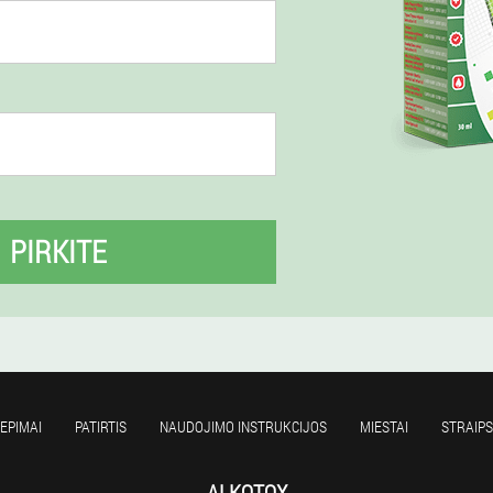
PIRKITE
IEPIMAI
PATIRTIS
NAUDOJIMO INSTRUKCIJOS
MIESTAI
STRAIPS
ALKOTOX