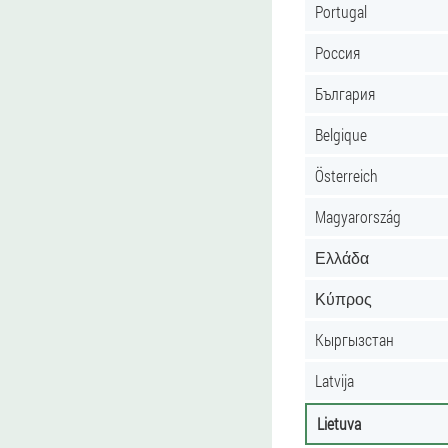
Portugal
Россия
България
Belgique
Österreich
Magyarország
Ελλάδα
Κύπρος
Кыргызстан
Latvija
Lietuva