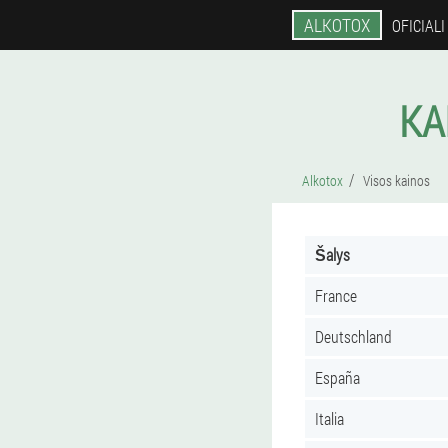
ALKOTOX
OFICIAL
KA
Alkotox
Visos kainos
Šalys
France
Deutschland
España
Italia