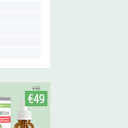
€98
€49