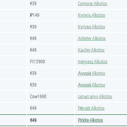
€39
Comprar Alkotox
₽149
Купить Alkotox
€39
Купува Alkotox
€49
Acheter Alkotox
€49
Kaufen Alkotox
Ft12900
megvesz Alkotox
€39
Αγορά Alkotox
€39
Αγορά Alkotox
Сом1690
сатып алуу Alkotox
€49
Pērciet Alkotox
€49
Pirkite Alkotox