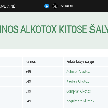
I SVETAINĖ
PASIDALINTI
INOS ALKOTOX KITOSE ŠAL
Kainos
Pirkite kitoje šalyje
€49
Acheter Alkotox
€49
Kaufen Alkotox
€39
Comprar Alkotox
€49
Acquistare Alkotox