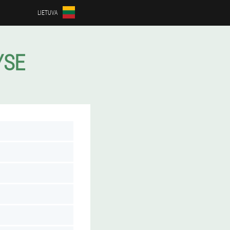
LIETUVA
YSE